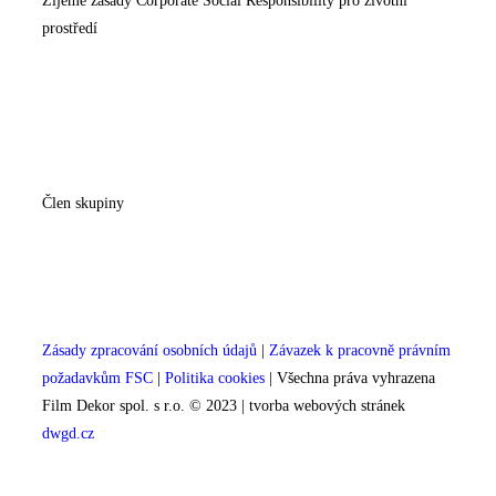
Žijeme zásady Corporate Social Responsibility pro životní
prostředí
Člen skupiny
Zásady zpracování osobních údajů
|
Závazek k pracovně právním
požadavkům FSC
|
Politika cookies
| Všechna práva vyhrazena
Film Dekor spol. s r.o. © 2023 | tvorba webových stránek
dwgd.cz