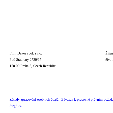
Film Dekor spol. s r.o.
Žijem
Pod Stadiony 2720/17
život
150 00 Praha 5, Czech Republic
Zásady zpracování osobních údajů
|
Závazek k pracovně právním poža
dwgd.cz