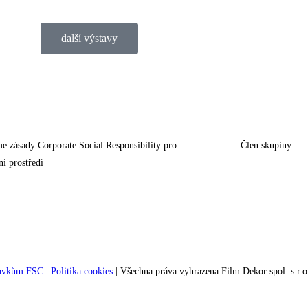
další výstavy
e zásady Corporate Social Responsibility pro
Člen skupiny
ní prostředí
davkům FSC
|
Politika cookies
| Všechna práva vyhrazena Film Dekor spol. s r.