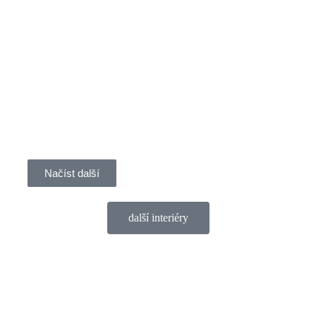
Načíst další
další interiéry