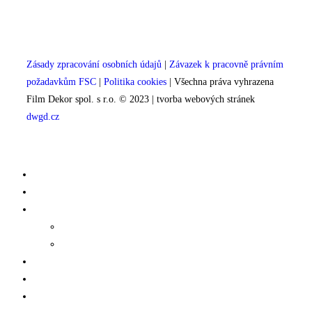
Zásady zpracování osobních údajů
|
Závazek k pracovně právním
požadavkům FSC
|
Politika cookies
| Všechna práva vyhrazena
Film Dekor spol. s r.o. © 2023 | tvorba webových stránek
dwgd.cz
Filmové dekorace
Interiéry
Ostatní dekorace
Modely
Speciality
Veletržní stánky
Ocenění
Kontakt