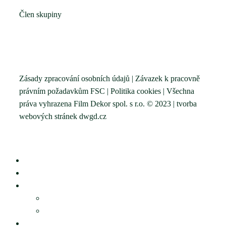
Člen skupiny
Zásady zpracování osobních údajů
|
Závazek k pracovně
právním požadavkům FSC
|
Politika cookies
| Všechna
práva vyhrazena Film Dekor spol. s r.o. © 2023 | tvorba
webových stránek
dwgd.cz
Filmové dekorace
Interiéry
Ostatní dekorace
Modely
Speciality
Veletržní stánky